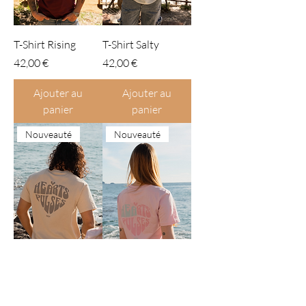
T-Shirt Rising
T-Shirt Salty
Prix
Prix
42,00 €
42,00 €
Ajouter au
Ajouter au
panier
panier
Nouveauté
Nouveauté
T-Shirt Lui
T-Shirt Elle
Prix
Prix
40,00 €
40,00 €