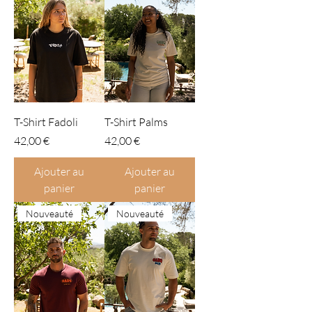
T-Shirt Fadoli
T-Shirt Palms
Prix
Prix
42,00 €
42,00 €
Ajouter au
Ajouter au
panier
panier
Nouveauté
Nouveauté