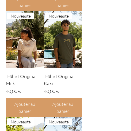
panier
panier
Nouveauté
Nouveauté
T-Shirt Original
T-Shirt Original
Milk
Kaki
Prix
Prix
40,00 €
40,00 €
Ajouter au
Ajouter au
panier
panier
Nouveauté
Nouveauté