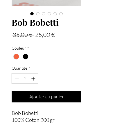
Bob Bobetti
Prix
Prix
 35,00 € 
25,00 €
original
promotionnel
Couleur
*
Quantité
*
Ajouter au panier
Bob Bobetti
100% Coton 200 gr